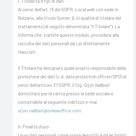
I. Titolarità e tipi di dati
Ai sensi dell’art. 13 del GDPR, Local web con sede in
Bolzano, alla Vicolo Gumer, 9, in qualità di titolare del
trattamento (di seguito denominata “il Titolare”), La
informa che, tramite questo modulo, procederà alla
raccolta dei dati personali da Lei direttamente
rilasciati.
Il Titolare ha designato quale proprio responsabile della
protezione dei dati (c.d. data protection officer/DPO) ai
sensi dell’articolo 37 GDPR, il Sig. Orjon Nallbati
domiciliato per la carica presso la sede sociale e
contattabile al seguente indirizzo e-mai
orjon.nallbati@onlawoffice.com
.
II. Finalità d’uso
I suoi dati personali come sopra descritti e da lei forniti,