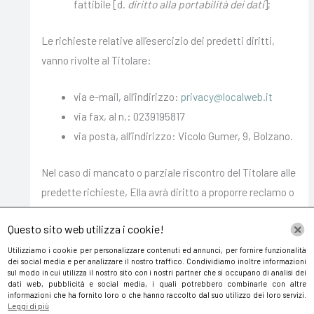
fattibile [d.
diritto alla portabilità dei dati
];
Le richieste relative all’esercizio dei predetti diritti,
vanno rivolte al Titolare:
via e-mail, all’indirizzo:
privacy@localweb.it
via fax, al n.: 0239195817
via posta, all’indirizzo: Vicolo Gumer, 9, Bolzano.
Nel caso di mancato o parziale riscontro del Titolare alle
predette richieste, Ella avrà diritto a proporre reclamo o
ricorso al Garante per la protezione dei dati personali nei
Questo sito web utilizza i cookie!
termini e secondo le modalità previste dalla normativa
Europea e nazionale applicabile.
Utilizziamo i cookie per personalizzare contenuti ed annunci, per fornire funzionalità
dei social media e per analizzare il nostro traffico. Condividiamo inoltre informazioni
sul modo in cui utilizza il nostro sito con i nostri partner che si occupano di analisi dei
dati web, pubblicità e social media, i quali potrebbero combinarle con altre
Data ultima revisione: 24-10-2023
informazioni che ha fornito loro o che hanno raccolto dal suo utilizzo dei loro servizi.
Leggi di più